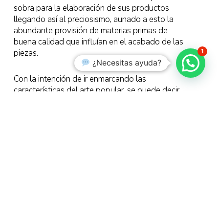
sobra para la elaboración de sus productos
llegando así al preciosismo, aunado a esto la
abundante provisión de materias primas de
buena calidad que influían en el acabado de las
piezas.
1
¿Necesitas ayuda?
Con la intención de ir enmarcando las
características del arte popular, se puede decir
que en primer lugar los productores eran
anónimos, no solo para el mercado sino para
ellos mismos, que desconocían que estaban
siendo creadores de hermosos objetos que
conservaban características tradicionales de
forma, color, decorado y tamaño, que además
por regla general, tenían un fin utilitario, es decir
eran objetos hechos por el pueblo para uso
familiar pero también fungían como satisfactores
sociales, ya sea como fuente de trabajo o como
una expresión cultural, haciendo nítida la