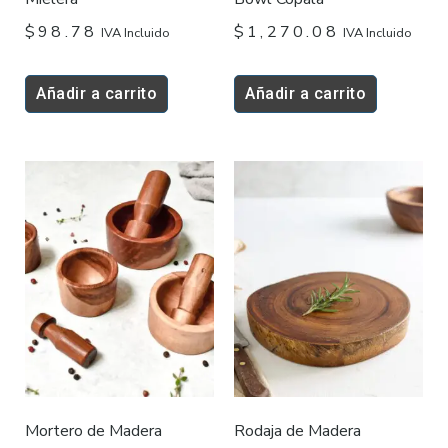
$
98.78
$
1,270.08
IVA Incluido
IVA Incluido
Añadir a carrito
Añadir a carrito
Price
Este
range:
producto
$205.69
tiene
through
$385.67
múltiples
variantes.
Las
opciones
se
pueden
elegir
Mortero de Madera
Rodaja de Madera
en