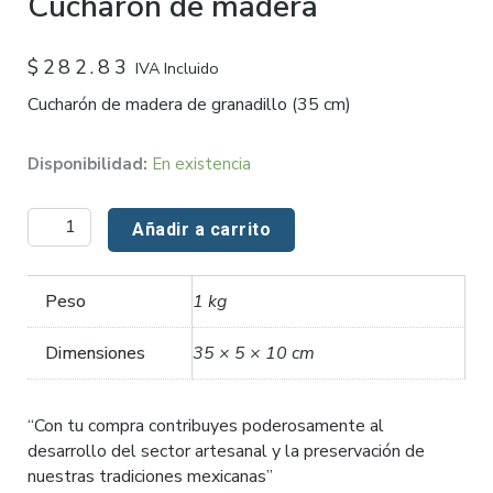
Cucharón de madera
$
282.83
IVA Incluido
Cucharón de madera de granadillo (35 cm)
Cucharón
Disponibilidad:
En existencia
de
madera
Añadir a carrito
cantidad
Peso
1 kg
Dimensiones
35 × 5 × 10 cm
“Con tu compra contribuyes poderosamente al
desarrollo del sector artesanal y la preservación de
nuestras tradiciones mexicanas”