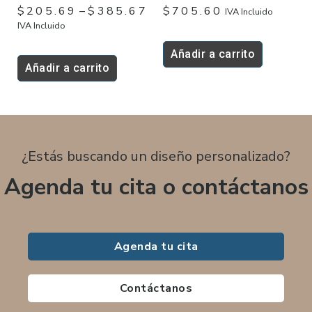
$
205.69
–
$
385.67
$
705.60
IVA Incluido
la
IVA Incluido
página
de
Añadir a carrito
Añadir a carrito
producto
¿Estás buscando un diseño personalizado?
Agenda tu cita o contáctanos
Agenda tu cita
Contáctanos