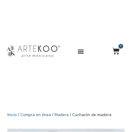
Ir
al
contenido
0
Carrit
Inicio
/
Compra en línea
/
Madera
/ Cucharón de madera