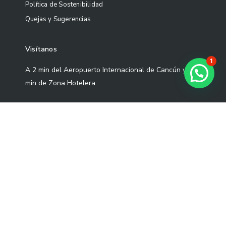
Política de Sostenibilidad
Quejas y Sugerencias
Visítanos
1
A 2 min del Aeropuerto Internacional de Cancún y a 5
¿Necesitas ayuda?
min de Zona Hotelera
Fairfield Inn & Suites Cancún Airport
Blvd Luis
Donaldo Colosio Sm 305 Mza 01 L-3-02 Cond S2-1,
77533 Cancún, Quintana Roo.
Correo: contacto@artekoo.com
Tel: +52 9982086735