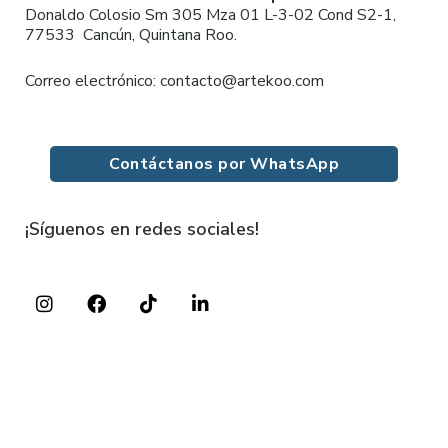
Donaldo Colosio Sm 305 Mza 01 L-3-02 Cond S2-1,
77533 Cancún, Quintana Roo.
Correo electrónico: contacto@artekoo.com
Contáctanos por WhatsApp
¡Síguenos en redes sociales!
I
F
T
L
n
a
i
i
s
c
k
n
t
e
t
k
a
b
o
e
g
o
k
d
r
o
i
a
k
n
m
-