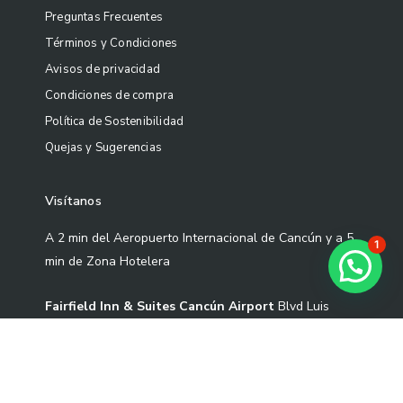
Preguntas Frecuentes
Términos y Condiciones
Avisos de privacidad
Condiciones de compra
Política de Sostenibilidad
Quejas y Sugerencias
Visítanos
A 2 min del Aeropuerto Internacional de Cancún y a 5
1
min de Zona Hotelera
Fairfield Inn & Suites Cancún Airport
Blvd Luis
Donaldo Colosio Sm 305 Mza 01 L-3-02 Cond S2-1,
77533 Cancún, Quintana Roo.
Correo: contacto@artekoo.com