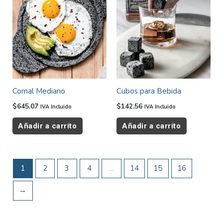
Comal Mediano
Cubos para Bebida
$
645.07
$
142.56
IVA Incluido
IVA Incluido
Añadir a carrito
Añadir a carrito
1
2
3
4
…
14
15
16
→