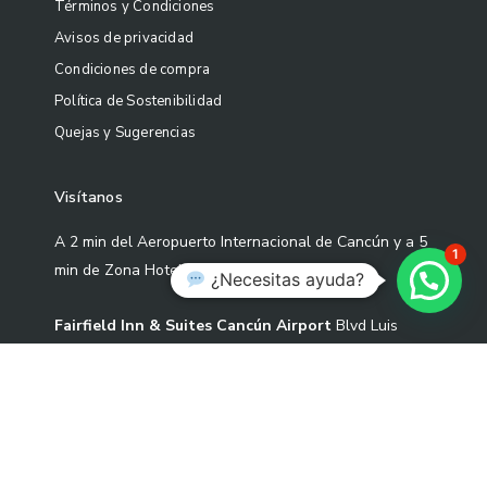
Términos y Condiciones
Avisos de privacidad
Condiciones de compra
Política de Sostenibilidad
Quejas y Sugerencias
Visítanos
A 2 min del Aeropuerto Internacional de Cancún y a 5
1
min de Zona Hotelera
¿Necesitas ayuda?
Fairfield Inn & Suites Cancún Airport
Blvd Luis
Donaldo Colosio Sm 305 Mza 01 L-3-02 Cond S2-1,
77533 Cancún, Quintana Roo.
Correo: contacto@artekoo.com