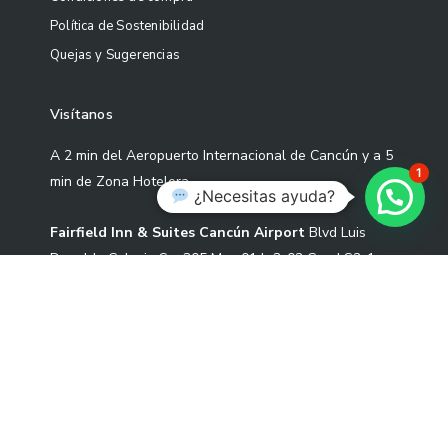
Política de Sostenibilidad
Quejas y Sugerencias
Visítanos
A 2 min del Aeropuerto Internacional de Cancún y a 5
1
min de Zona Hotelera
¿Necesitas ayuda?
Fairfield Inn & Suites Cancún Airport
Blvd Luis
Donaldo Colosio Sm 305 Mza 01 L-3-02 Cond S2-1,
77533 Cancún, Quintana Roo.
Correo: contacto@artekoo.com
Tel: +52 9982086735