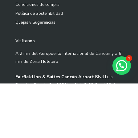
Condiciones de compra
Política de Sostenibilidad
Quejas y Sugerencias
Visítanos
A 2 min del Aeropuerto Internacional de Cancún y a 5
1
min de Zona Hotelera
¿Necesitas ayuda?
Fairfield Inn & Suites Cancún Airport
Blvd Luis
Donaldo Colosio Sm 305 Mza 01 L-3-02 Cond S2-1,
77533 Cancún, Quintana Roo.
Correo: contacto@artekoo.com
Tel: +52 9982086735