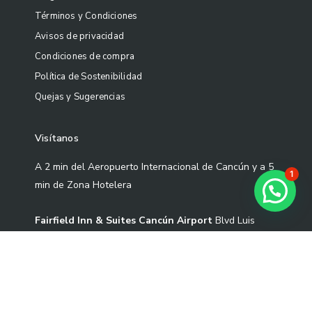
Términos y Condiciones
Avisos de privacidad
Condiciones de compra
Política de Sostenibilidad
Quejas y Sugerencias
Visítanos
A 2 min del Aeropuerto Internacional de Cancún y a 5
1
min de Zona Hotelera
¿Necesitas ayuda?
Fairfield Inn & Suites Cancún Airport
Blvd Luis
Donaldo Colosio Sm 305 Mza 01 L-3-02 Cond S2-1,
77533 Cancún, Quintana Roo.
Correo: contacto@artekoo.com