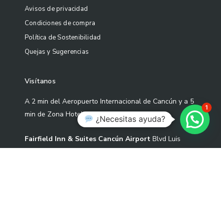
Avisos de privacidad
Condiciones de compra
Política de Sostenibilidad
Quejas y Sugerencias
Visítanos
A 2 min del Aeropuerto Internacional de Cancún y a 5
1
min de Zona Hotelera
¿Necesitas ayuda?
Fairfield Inn & Suites Cancún Airport
Blvd Luis
Donaldo Colosio Sm 305 Mza 01 L-3-02 Cond S2-1,
77533 Cancún, Quintana Roo.
Correo: contacto@artekoo.com
Tel: +52 9982086735