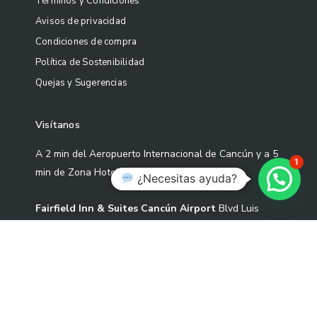
Términos y Condiciones
Avisos de privacidad
Condiciones de compra
Política de Sostenibilidad
Quejas y Sugerencias
Visítanos
A 2 min del Aeropuerto Internacional de Cancún y a 5
1
min de Zona Hotelera
¿Necesitas ayuda?
Fairfield Inn & Suites Cancún Airport
Blvd Luis
Donaldo Colosio Sm 305 Mza 01 L-3-02 Cond S2-1,
77533 Cancún, Quintana Roo.
Correo: contacto@artekoo.com
Tel: +52 9982086735