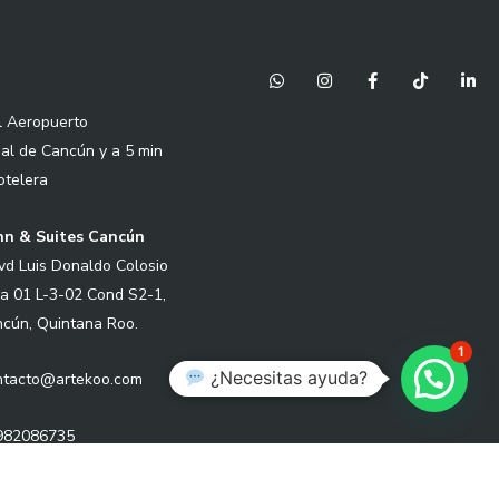
W
I
F
T
L
h
n
a
i
i
a
s
c
k
n
l Aeropuerto
t
t
e
t
k
s
a
b
o
e
nal de Cancún y a 5 min
a
g
o
k
d
p
r
o
i
otelera
p
a
k
n
m
-
-
f
i
Inn & Suites Cancún
n
vd Luis Donaldo Colosio
a 01 L-3-02 Cond S2-1,
cún, Quintana Roo.
1
¿Necesitas ayuda?
ontacto@artekoo.com
9982086735