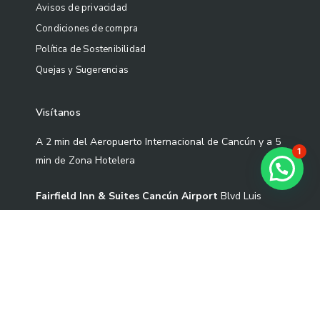
Avisos de privacidad
Condiciones de compra
Política de Sostenibilidad
Quejas y Sugerencias
Visítanos
A 2 min del Aeropuerto Internacional de Cancún y a 5
1
min de Zona Hotelera
¿Necesitas ayuda?
Fairfield Inn & Suites Cancún Airport
Blvd Luis
Donaldo Colosio Sm 305 Mza 01 L-3-02 Cond S2-1,
77533 Cancún, Quintana Roo.
Correo: contacto@artekoo.com
Tel: +52 9982086735