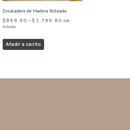
página
Ensaladera de Madera Boleada
de
$
899.90
–
$
1,799.80
IVA
producto
Incluido
Añadir a carrito