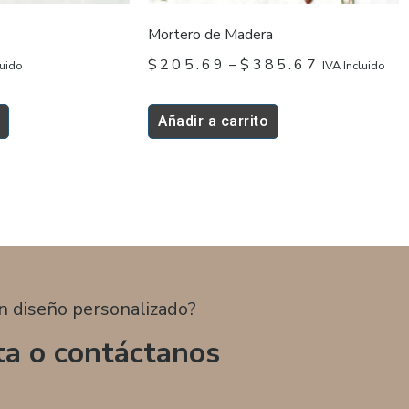
página
Mortero de Madera
de
$
205.69
–
$
385.67
luido
IVA Incluido
producto
Añadir a carrito
n diseño personalizado?
ta o contáctanos