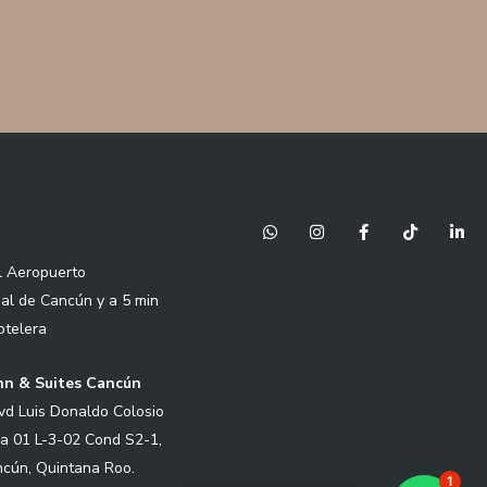
W
I
F
T
L
h
n
a
i
i
a
s
c
k
n
l Aeropuerto
t
t
e
t
k
s
a
b
o
e
nal de Cancún y a 5 min
a
g
o
k
d
p
r
o
i
otelera
p
a
k
n
m
-
-
f
i
Inn & Suites Cancún
n
vd Luis Donaldo Colosio
a 01 L-3-02 Cond S2-1,
cún, Quintana Roo.
1