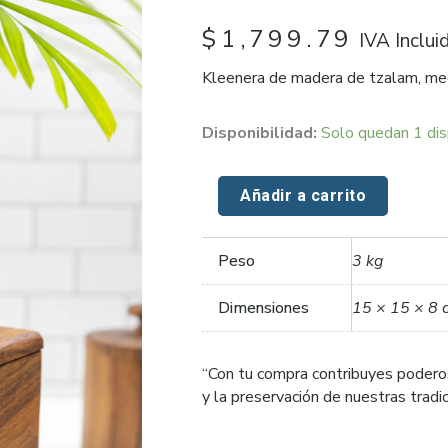
$
1,799.79
IVA Inclui
Kleenera de madera de tzalam, m
Kleenera
Disponibilidad:
Solo quedan 1 dis
de
Madera
Añadir a carrito
cantidad
Peso
3 kg
Dimensiones
15 × 15 × 8 
“Con tu compra contribuyes podero
y la preservación de nuestras trad