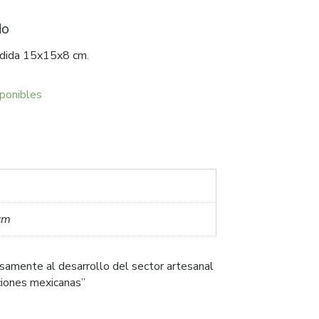
do
edida 15x15x8 cm.
ponibles
cm
samente al desarrollo del sector artesanal
iciones mexicanas”