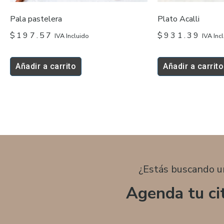
Pala pastelera
Plato Acalli
$
197.57
$
931.39
IVA Incluido
IVA Inc
Añadir a carrito
Añadir a carrito
¿Estás buscando u
Agenda tu ci