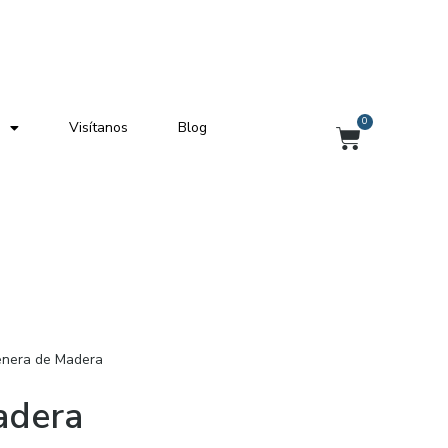
0
Visítanos
Blog
Carrito
enera de Madera
adera