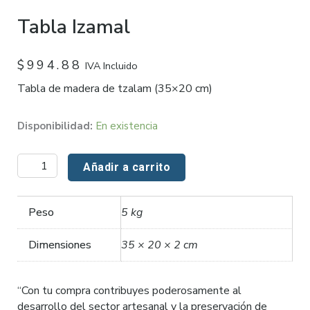
Tabla Izamal
$
994.88
IVA Incluido
Tabla de madera de tzalam (35×20 cm)
Tabla
Disponibilidad:
En existencia
Izamal
cantidad
Añadir a carrito
Peso
5 kg
Dimensiones
35 × 20 × 2 cm
“Con tu compra contribuyes poderosamente al
desarrollo del sector artesanal y la preservación de