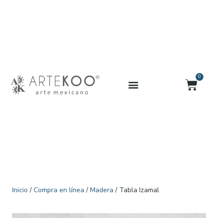
Ir
al
contenido
0
Carrit
Inicio
/
Compra en línea
/
Madera
/ Tabla Izamal