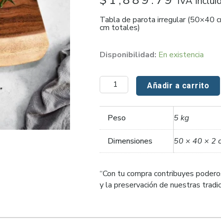
IVA Inclui
Tabla de parota irregular (50×40 
cm totales)
Tabla
Disponibilidad:
En existencia
Rústica
cantidad
Añadir a carrito
Peso
5 kg
Dimensiones
50 × 40 × 2 
“Con tu compra contribuyes podero
y la preservación de nuestras trad