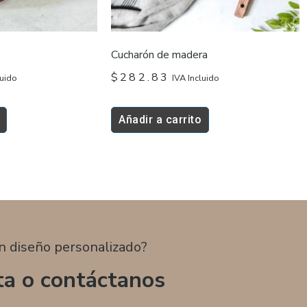
Cucharón de madera
$
282.83
luido
IVA Incluido
Añadir a carrito
n diseño personalizado?
ta o contáctanos