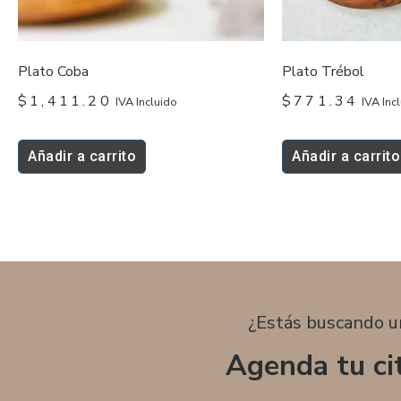
Plato Coba
Plato Trébol
$
1,411.20
$
771.34
IVA Incluido
IVA Inc
Añadir a carrito
Añadir a carrito
¿Estás buscando u
Agenda tu ci