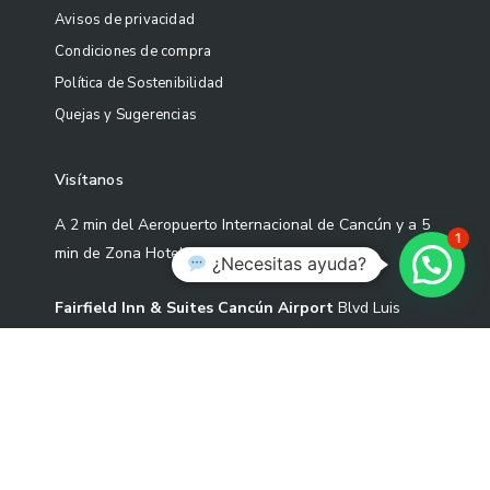
Avisos de privacidad
Condiciones de compra
Política de Sostenibilidad
Quejas y Sugerencias
Visítanos
A 2 min del Aeropuerto Internacional de Cancún y a 5
1
min de Zona Hotelera
¿Necesitas ayuda?
Fairfield Inn & Suites Cancún Airport
Blvd Luis
Donaldo Colosio Sm 305 Mza 01 L-3-02 Cond S2-1,
77533 Cancún, Quintana Roo.
Correo: contacto@artekoo.com
Tel: +52 9982086735