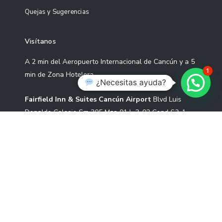
Quejas y Sugerencias
Visítanos
A 2 min del Aeropuerto Internacional de Cancún y a 5
1
min de Zona Hotelera
¿Necesitas ayuda?
Fairfield Inn & Suites Cancún Airport
Blvd Luis
Donaldo Colosio Sm 305 Mza 01 L-3-02 Cond S2-1,
77533 Cancún, Quintana Roo.
Correo: contacto@artekoo.com
Tel: +52 9982086735
W
I
F
T
L