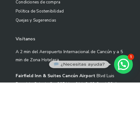
Condiciones de compra
Política de Sostenibilidad
Quejas y Sugerencias
Visítanos
A 2 min del Aeropuerto Internacional de Cancún y a 5
1
min de Zona Hotelera
¿Necesitas ayuda?
Fairfield Inn & Suites Cancún Airport
Blvd Luis
Donaldo Colosio Sm 305 Mza 01 L-3-02 Cond S2-1,
77533 Cancún, Quintana Roo.
Correo: contacto@artekoo.com
Tel: +52 9982086735