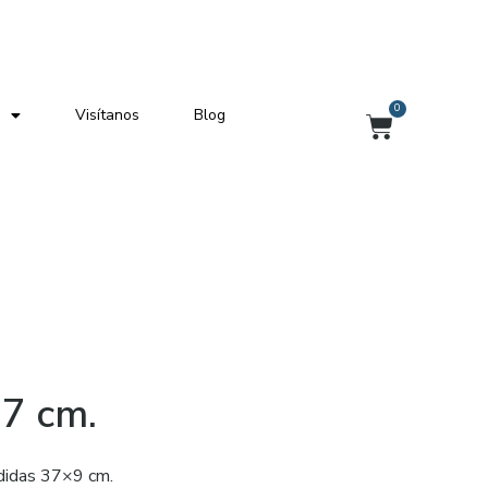
0
Visítanos
Blog
Carrito
37 cm.
didas 37×9 cm.