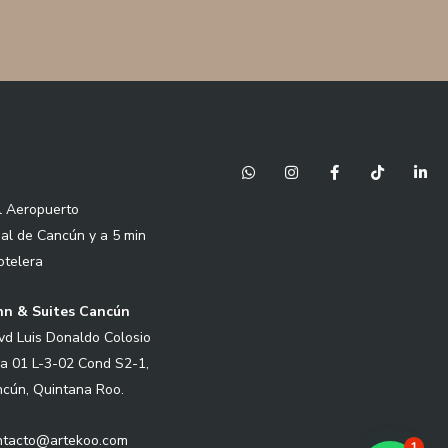
W
I
F
T
L
h
n
a
i
i
a
s
c
k
n
l Aeropuerto
t
t
e
t
k
s
a
b
o
e
nal de Cancún y a 5 min
a
g
o
k
d
p
r
o
i
otelera
p
a
k
n
m
-
-
f
i
Inn & Suites Cancún
n
vd Luis Donaldo Colosio
a 01 L-3-02 Cond S2-1,
cún, Quintana Roo.
ontacto@artekoo.com
1