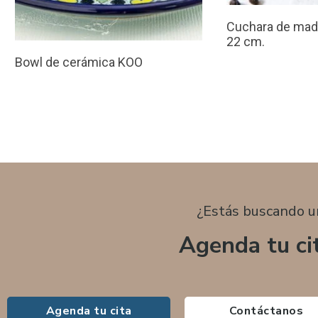
Cuchara de made
22 cm.
Bowl de cerámica KOO
¿Estás buscando u
Agenda tu ci
Agenda tu cita
Contáctanos